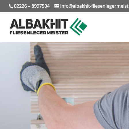
02226 – 8997504
info@albakhit-fliesenlegermeist