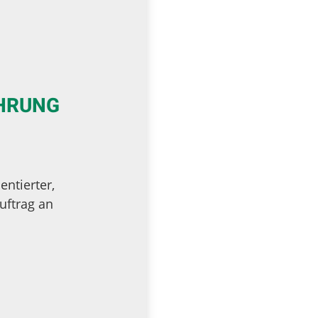
ÜHRUNG
ntierter,
uftrag an