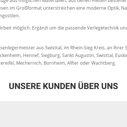
szüge aus möglichen Materialien, aus denen Fliesen besteh
liesen im Großformat unterstreichen eine moderne Optik, Na
gsstilen.
 Arbeit möglich. Ergänzt um die passende Verlegetechnik und
senlegermeister aus Swisttal, im Rhein-Sieg Kreis, an Ihre
eckenheim, Hennef, Siegburg, Sankt Augustin, Swisttal, Euski
tereifel, Mechernich, Bornheim, Alfter oder Wachtberg.
UNSERE KUNDEN ÜBER UNS