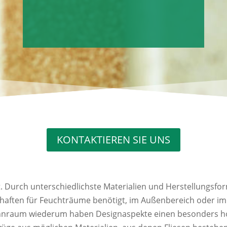
KONTAKTIEREN SIE UNS
. Durch unterschiedlichste Materialien und Herstellungsform
ften für Feuchträume benötigt, im Außenbereich oder im
hnraum wiederum haben Designaspekte einen besonders hoh