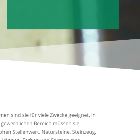
en sind sie für viele Zwecke geeignet. In
 gewerblichen Bereich müssen sie
en Stellenwert. Natursteine, Steinzeug,